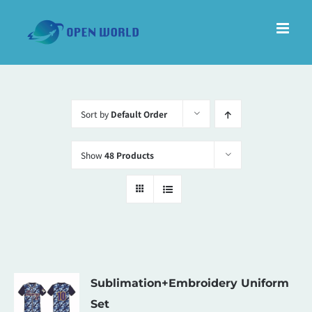
Skip
to
content
Sort by
Default Order
Show
48 Products
Sublimation+Embroidery Uniform
Set