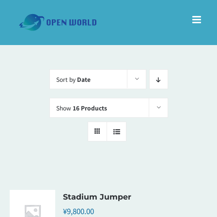
Skip
to
content
Sort by
Date
Show
16 Products
Stadium Jumper
¥
9,800.00