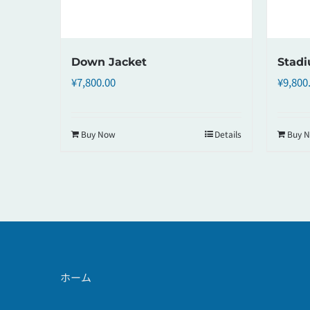
Down Jacket
Stad
¥
7,800.00
¥
9,800
Buy Now
Details
Buy 
ホーム