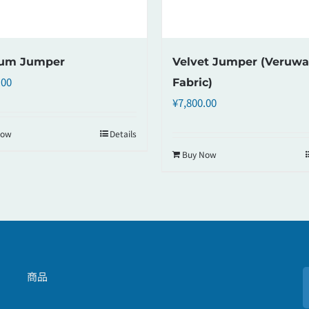
ium Jumper
Velvet Jumper (Veruwa
.00
Fabric)
¥
7,800.00
Now
Details
Buy Now
商品